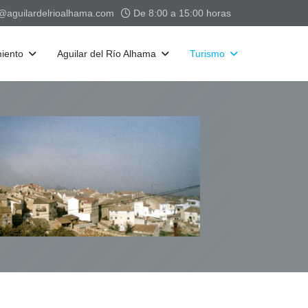
a@aguilardelrioalhama.com
De 8:00 a 15:00 horas
iento
Aguilar del Río Alhama
Turismo