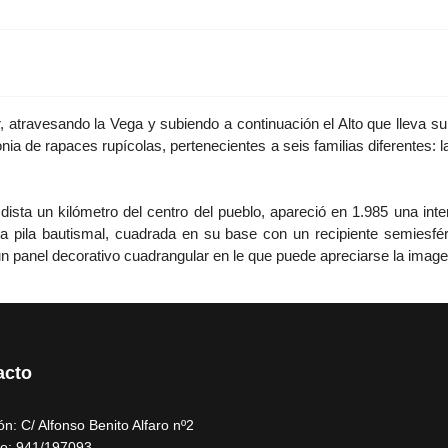
, atravesando la Vega y subiendo a continuación el Alto que lleva su
onia de rapaces rupícolas, pertenecientes a seis familias diferentes:
ista un kilómetro del centro del pueblo, apareció en 1.985 una inte
 pila bautismal, cuadrada en su base con un recipiente semiesféri
un panel decorativo cuadrangular en le que puede apreciarse la imag
acto
ón: C/ Alfonso Benito Alfaro nº2
no: 941/197093