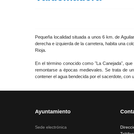
Pequeña localidad situada a unos 6 km. de Aguilar
derecha e izquierda de la carretera, habita una col
Rioja.
En el término conocido como "La Canejada", que d
remontarse a épocas medievales. Se trata de una
contener el agua bendecida por el sacerdote, con 
Ayuntamiento
Cont
Sede electrónica
Direcci
Teléfo