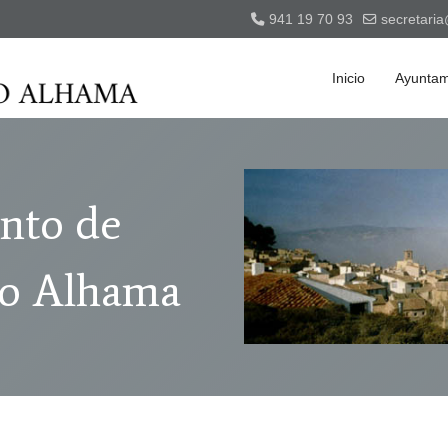
941 19 70 93
secretari
Inicio
Ayuntam
nto de
ío Alhama