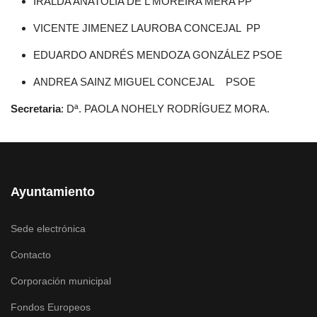
IRALDA ANATOLIA DE L MOREIRA MERA PP
VICENTE JIMENEZ LAUROBA CONCEJAL PP
EDUARDO ANDRÉS MENDOZA GONZÁLEZ PSOE
ANDREA SAINZ MIGUEL CONCEJAL PSOE
Secretaria
: Dª. PAOLA NOHELY RODRÍGUEZ MORA.
Ayuntamiento
Sede electrónica
Contacto
Corporación municipal
Fondos Europeos