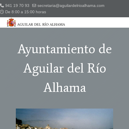
941 19 70 93
secretaria@aguilardelrioalhama.com
De 8:00 a 15:00 horas
Ayuntamiento de
Aguilar del Río
Alhama