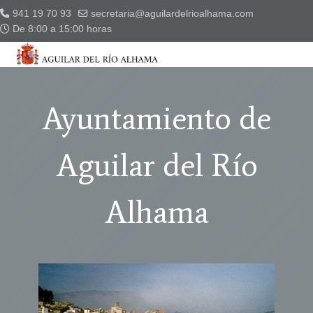
941 19 70 93
secretaria@aguilardelrioalhama.com
De 8:00 a 15:00 horas
Ayuntamiento de
Aguilar del Río
Alhama