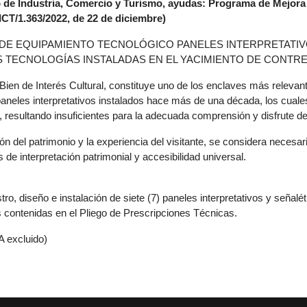
o de Industria, Comercio y Turismo, ayudas: Programa de Mejora 
ICT/1.363/2022, de 22 de diciembre)
 DE EQUIPAMIENTO TECNOLÓGICO PANELES INTERPRETATI
S TECNOLOGÍAS INSTALADAS EN EL YACIMIENTO DE CONTR
en de Interés Cultural, constituye uno de los enclaves más relevantes
paneles interpretativos instalados hace más de una década, los cual
resultando insuficientes para la adecuada comprensión y disfrute del s
ón del patrimonio y la experiencia del visitante, se considera necesari
 de interpretación patrimonial y accesibilidad universal.
istro, diseño e instalación de siete (7) paneles interpretativos y seña
 contenidas en el Pliego de Prescripciones Técnicas.
A excluido)