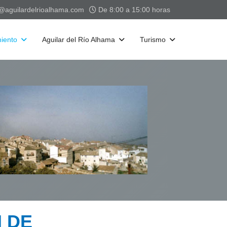
a@aguilardelrioalhama.com
De 8:00 a 15:00 horas
iento
Aguilar del Río Alhama
Turismo
 DE