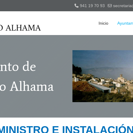
941 19 70 93
secretari
Inicio
Ayuntam
nto de
ío Alhama
INISTRO E INSTALACIÓN