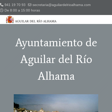
941 19 70 93
secretaria@aguilardelrioalhama.com
De 8:00 a 15:00 horas
Ayuntamiento de
Aguilar del Río
Alhama